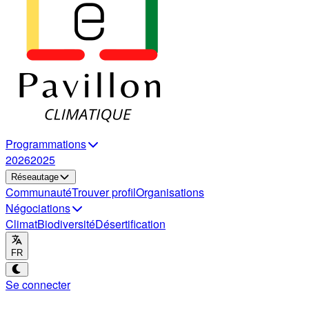
Programmations
2026
2025
Réseautage
Communauté
Trouver profil
Organisations
Négociations
Climat
Biodiversité
Désertification
FR
Se connecter